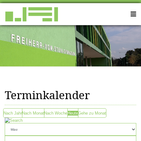
Terminkalender
Nach Jahr
Nach Monat
Nach Woche
Heute
Gehe zu Monat