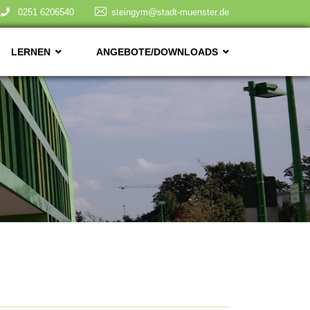
0251 6206540
steingym@stadt-muenster.de
LERNEN
ANGEBOTE/DOWNLOADS