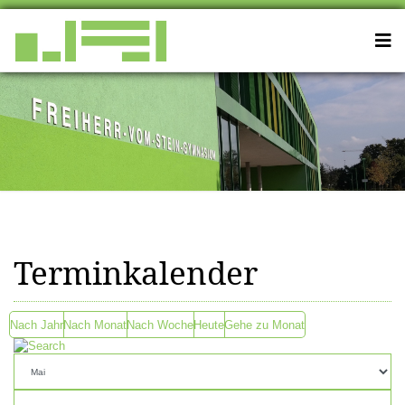
Terminkalender
Nach Jahr
Nach Monat
Nach Woche
Heute
Gehe zu Monat